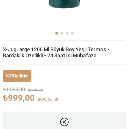
X-JugLarge 1200 Ml Büyük Boy Yeşil Termos -
Bardaklık Özellikli - 24 Saat Isı Muhafaza
38
%
İndirim
₺1.599,00
(KDV Dahil)
₺999,00
(KDV Dahil)