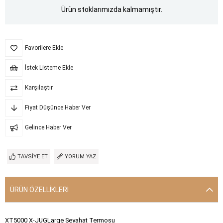
Ürün stoklarımızda kalmamıştır.
Favorilere Ekle
İstek Listeme Ekle
Karşılaştır
Fiyat Düşünce Haber Ver
Gelince Haber Ver
TAVSIYE ET
YORUM YAZ
ÜRÜN ÖZELLIKLERI
XT5000 X-JUGLarge Seyahat Termosu