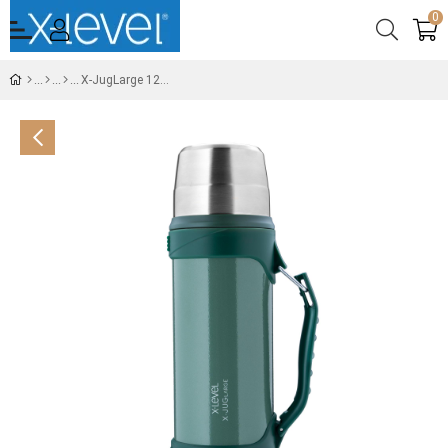
0
X-JugLarge 1200 Ml Büyük Boy Yeşil Termos - Bardaklık Özellikli - 24 Saat Isı Muhafaza