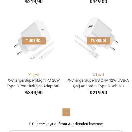
Cm Lightning Kablo
Lightning Kablo
₺219,90
₺449,00
TÜKENDI
TÜKENDI
X-Level
X-Level
X-ChargerSuperbLight PD 20W
X-ChargerSuperbS 2.4A 12W USB-A
Type-C Port Hızlı Şarj Adaptörü -
Şarj Adaptör - Type-C Kablolu
Lightning Kablo
₺349,90
₺219,90
1
E-Bültene kayıt ol fırsat & indirimleri kaçırma!