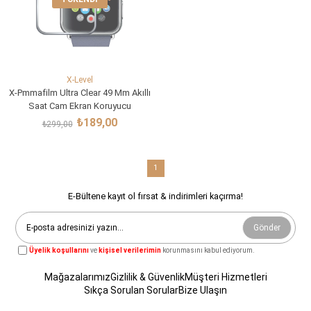
X-Level
X-Pmmafilm Ultra Clear 49 Mm Akıllı
Saat Cam Ekran Koruyucu
₺189,00
₺299,00
1
E-Bültene kayıt ol fırsat & indirimleri kaçırma!
Gönder
Üyelik koşullarını
ve
kişisel verilerimin
korunmasını kabul ediyorum.
Mağazalarımız
Gizlilik & Güvenlik
Müşteri Hizmetleri
Sıkça Sorulan Sorular
Bize Ulaşın