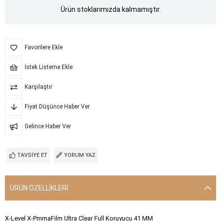
Ürün stoklarımızda kalmamıştır.
Favorilere Ekle
İstek Listeme Ekle
Karşılaştır
Fiyat Düşünce Haber Ver
Gelince Haber Ver
TAVSIYE ET
YORUM YAZ
ÜRÜN ÖZELLIKLERI
X-Level X-PmmaFilm Ultra Clear Full Koruyucu 41 MM