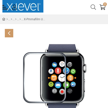
0
X-Pmmafilm Ultra Clear 41 Mm Akıllı Saat Cam Ekran Koruyucu