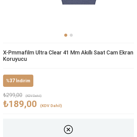
X-Pmmafilm Ultra Clear 41 Mm Akıllı Saat Cam Ekran
Koruyucu
37
%
İndirim
₺299,00
(KDV Dahil)
₺189,00
(KDV Dahil)