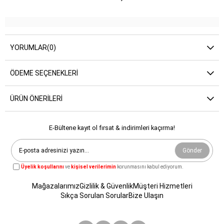
YORUMLAR
(0)
ÖDEME SEÇENEKLERI
ÜRÜN ÖNERILERI
E-Bültene kayıt ol fırsat & indirimleri kaçırma!
Gönder
Üyelik koşullarını
ve
kişisel verilerimin
korunmasını kabul ediyorum.
Mağazalarımız
Gizlilik & Güvenlik
Müşteri Hizmetleri
Sıkça Sorulan Sorular
Bize Ulaşın