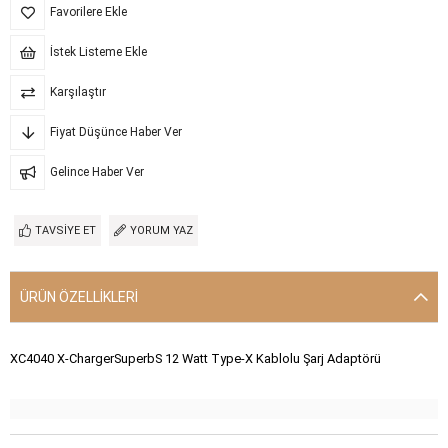
Favorilere Ekle
İstek Listeme Ekle
Karşılaştır
Fiyat Düşünce Haber Ver
Gelince Haber Ver
TAVSIYE ET
YORUM YAZ
ÜRÜN ÖZELLIKLERI
XC4040 X-ChargerSuperbS 12 Watt Type-X Kablolu Şarj Adaptörü