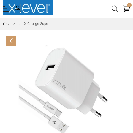
0
X-ChargerSuperbS 2.4A 12W USB-A Şarj Adaptör - Type-C Kablolu