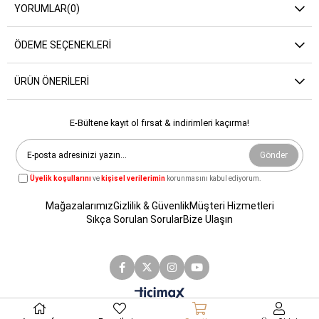
YORUMLAR
(0)
ÖDEME SEÇENEKLERI
ÜRÜN ÖNERILERI
E-Bültene kayıt ol fırsat & indirimleri kaçırma!
Gönder
Üyelik koşullarını
ve
kişisel verilerimin
korunmasını kabul ediyorum.
Mağazalarımız
Gizlilik & Güvenlik
Müşteri Hizmetleri
Sıkça Sorulan Sorular
Bize Ulaşın