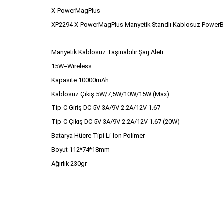
X-PowerMagPlus
XP2294 X-PowerMagPlus Manyetik Standlı Kablosuz Power
Manyetik Kablosuz Taşınabilir Şarj Aleti
15W=Wireless
Kapasite 10000mAh
Kablosuz Çıkış 5W/7,5W/10W/15W (Max)
Tip-C Giriş DC 5V 3A/9V 2.2A/12V 1.67
Tip-C Çıkış DC 5V 3A/9V 2.2A/12V 1.67 (20W)
Batarya Hücre Tipi Li-Ion Polimer
Boyut 112*74*18mm
Ağırlık 230gr