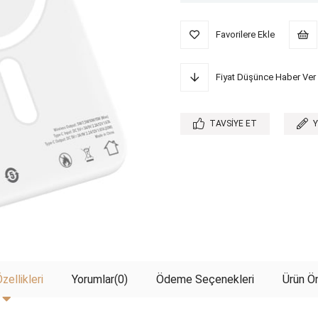
Favorilere Ekle
Fiyat Düşünce Haber Ver
TAVSIYE ET
zellikleri
Yorumlar
(0)
Ödeme Seçenekleri
Ürün Ön