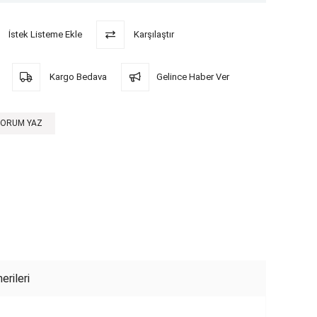
İstek Listeme Ekle
Karşılaştır
Kargo Bedava
Gelince Haber Ver
YORUM YAZ
erileri