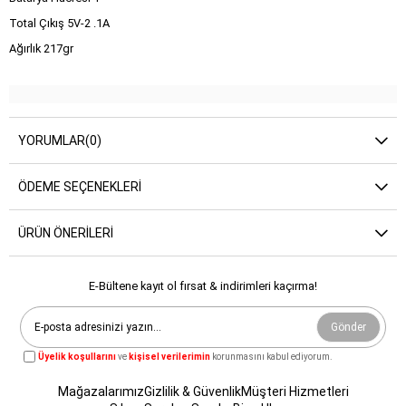
Total Çıkış 5V-2 .1A
Ağırlık 217gr
YORUMLAR
(0)
ÖDEME SEÇENEKLERI
ÜRÜN ÖNERILERI
E-Bültene kayıt ol fırsat & indirimleri kaçırma!
Gönder
Üyelik koşullarını
ve
kişisel verilerimin
korunmasını kabul ediyorum.
Mağazalarımız
Gizlilik & Güvenlik
Müşteri Hizmetleri