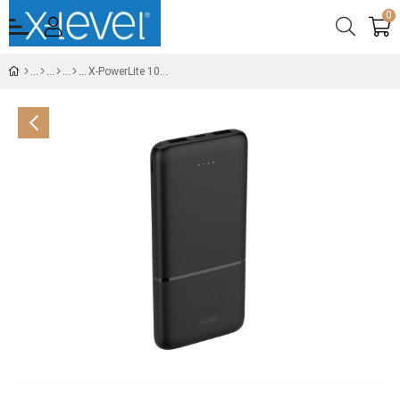
0
X-PowerLite 10.000 mAh Powerbank - Taşınabilir Şarj Cihazı