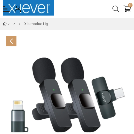
0
X-lumaduo Lightning & Android Uyumlu Kablosuz Yaka Mikrofonu