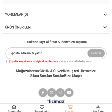
YORUMLAR
(0)
ÜRÜN ÖNERILERI
E-Bültene kayıt ol fırsat & indirimleri kaçırma!
Gönder
Üyelik koşullarını
ve
kişisel verilerimin
korunmasını kabul ediyorum.
Mağazalarımız
Gizlilik & Güvenlik
Müşteri Hizmetleri
Sıkça Sorulan Sorular
Bize Ulaşın
Anasayfa
Favorilerim
Sepetim
Üye Girişi