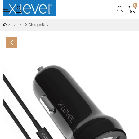
0
X-ChargerDriveS 2.4A 15.5W 2x USB-A Port Araç İçi Şarj Cihazı - Micro Kablo - Çakmaklık Şarj