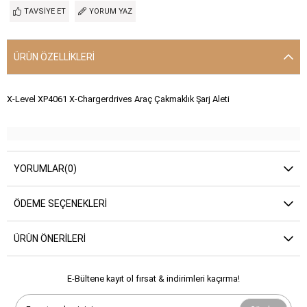
TAVSIYE ET
YORUM YAZ
ÜRÜN ÖZELLIKLERI
X-Level XP4061 X-Chargerdrives Araç Çakmaklık Şarj Aleti
YORUMLAR
(0)
ÖDEME SEÇENEKLERI
ÜRÜN ÖNERILERI
E-Bültene kayıt ol fırsat & indirimleri kaçırma!