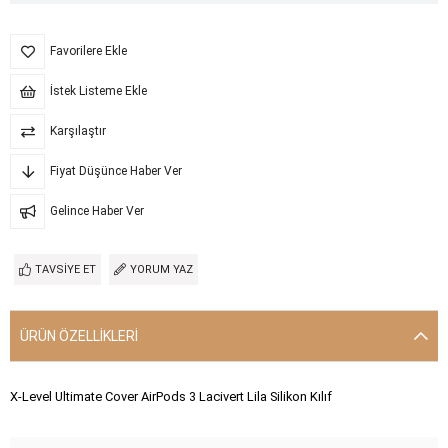
Favorilere Ekle
İstek Listeme Ekle
Karşılaştır
Fiyat Düşünce Haber Ver
Gelince Haber Ver
TAVSIYE ET
YORUM YAZ
ÜRÜN ÖZELLIKLERI
X-Level Ultimate Cover AirPods 3 Lacivert Lila Silikon Kılıf