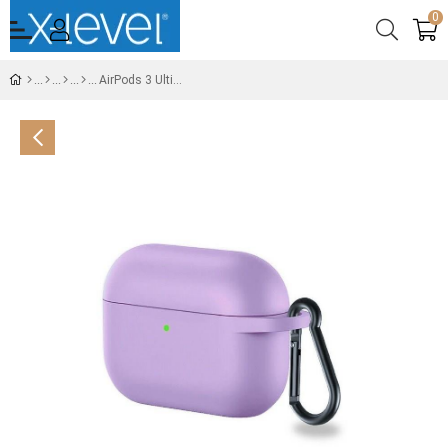
0
AirPods 3 Ultimate Cover Sert Silikon Lila Kulaklık Kılıfı