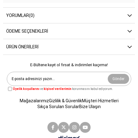
YORUMLAR
(0)
ÖDEME SEÇENEKLERI
ÜRÜN ÖNERILERI
E-Bültene kayıt ol fırsat & indirimleri kaçırma!
Gönder
Üyelik koşullarını
ve
kişisel verilerimin
korunmasını kabul ediyorum.
Mağazalarımız
Gizlilik & Güvenlik
Müşteri Hizmetleri
Sıkça Sorulan Sorular
Bize Ulaşın