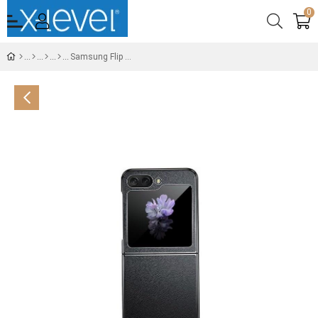
0
Samsung Flip 5 Utmostplain Folding Deri Telefon Kılıfı