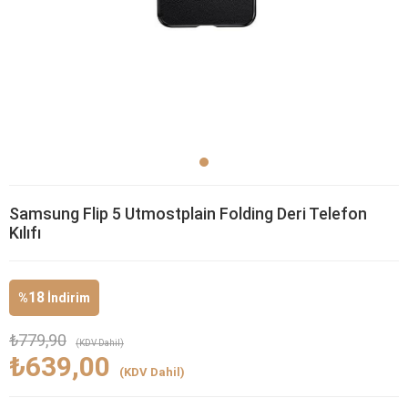
Samsung Flip 5 Utmostplain Folding Deri Telefon
Kılıfı
18
%
İndirim
₺779,90
(KDV Dahil)
₺639,00
(KDV Dahil)