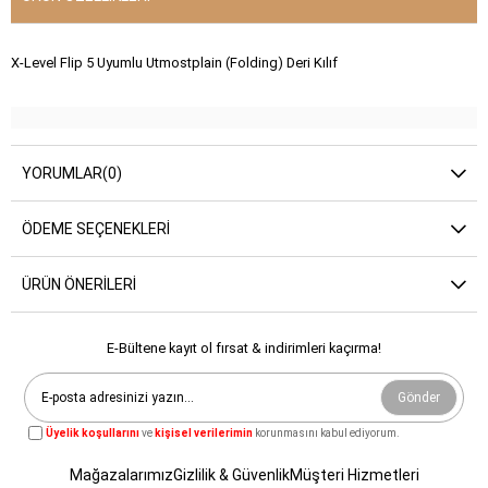
X-Level Flip 5 Uyumlu Utmostplain (Folding) Deri Kılıf
YORUMLAR
(0)
ÖDEME SEÇENEKLERI
ÜRÜN ÖNERILERI
E-Bültene kayıt ol fırsat & indirimleri kaçırma!
Gönder
Üyelik koşullarını
ve
kişisel verilerimin
korunmasını kabul ediyorum.
Mağazalarımız
Gizlilik & Güvenlik
Müşteri Hizmetleri