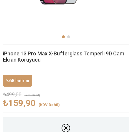
iPhone 13 Pro Max X-Bufferglass Temperli 9D Cam
Ekran Koruyucu
68
%
İndirim
₺499,00
(KDV Dahil)
₺159,90
(KDV Dahil)