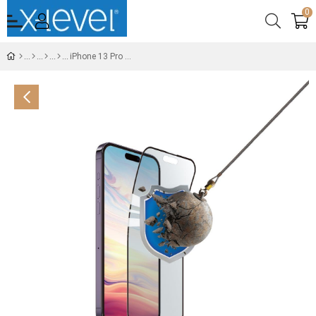
0
iPhone 13 Pro Max X-Bufferglass Temperli 9D Cam Ekran Koruyucu