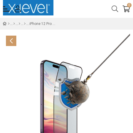
0
iPhone 12 Pro Max X-Bufferglass Temperli 9D Cam Ekran Koruyucu