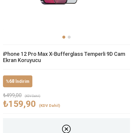
iPhone 12 Pro Max X-Bufferglass Temperli 9D Cam
Ekran Koruyucu
68
%
İndirim
₺499,00
(KDV Dahil)
₺159,90
(KDV Dahil)