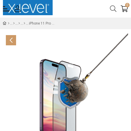
0
iPhone 11 Pro Max X-Bufferglass Temperli 9D Cam Ekran Koruyucu