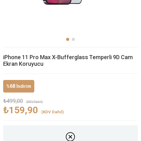
iPhone 11 Pro Max X-Bufferglass Temperli 9D Cam
Ekran Koruyucu
68
%
İndirim
₺499,00
(KDV Dahil)
₺159,90
(KDV Dahil)