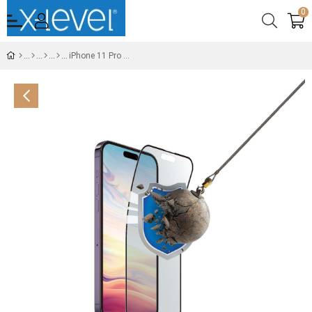
0
iPhone 11 Pro X-Bufferglass Temperli 9D Cam Ekran Koruyucu