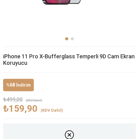
iPhone 11 Pro X-Bufferglass Temperli 9D Cam Ekran
Koruyucu
68
%
İndirim
₺499,00
(KDV Dahil)
₺159,90
(KDV Dahil)