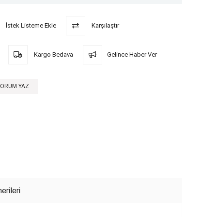
İstek Listeme Ekle
Karşılaştır
Kargo Bedava
Gelince Haber Ver
YORUM YAZ
erileri