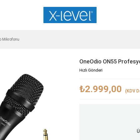
o Mikrofonu
OneOdio ON55 Profesyo
Hızlı Gönderi
₺2.999,00
(KDV Da
Ü