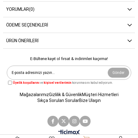
YORUMLAR
(0)
ÖDEME SEÇENEKLERI
ÜRÜN ÖNERILERI
E-Bültene kayıt ol fırsat & indirimleri kaçırma!
Gönder
Üyelik koşullarını
ve
kişisel verilerimin
korunmasını kabul ediyorum.
Mağazalarımız
Gizlilik & Güvenlik
Müşteri Hizmetleri
Sıkça Sorulan Sorular
Bize Ulaşın