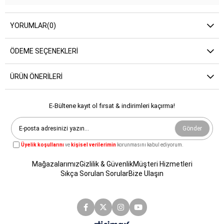
YORUMLAR
(0)
ÖDEME SEÇENEKLERI
ÜRÜN ÖNERILERI
E-Bültene kayıt ol fırsat & indirimleri kaçırma!
Gönder
Üyelik koşullarını
ve
kişisel verilerimin
korunmasını kabul ediyorum.
Mağazalarımız
Gizlilik & Güvenlik
Müşteri Hizmetleri
Sıkça Sorulan Sorular
Bize Ulaşın