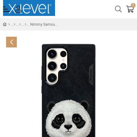
0
Nimmy Samsung S23 Ultra Panda Series Siyah Telefon Kılıfı