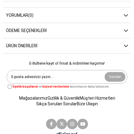
YORUMLAR
(0)
ÖDEME SEÇENEKLERI
ÜRÜN ÖNERILERI
E-Bültene kayıt ol fırsat & indirimleri kaçırma!
Gönder
Üyelik koşullarını
ve
kişisel verilerimin
korunmasını kabul ediyorum.
Mağazalarımız
Gizlilik & Güvenlik
Müşteri Hizmetleri
Sıkça Sorulan Sorular
Bize Ulaşın