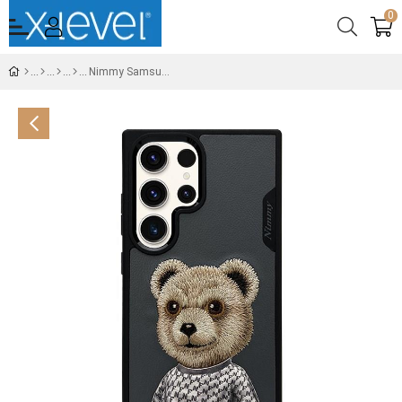
0
Nimmy Samsung S23 Ultra Bear Series Füme Telefon Kılıfı