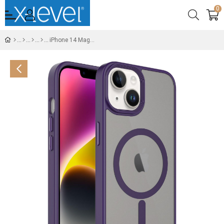
0
iPhone 14 Magsafe Uyumlu Foog Cover Soft Mor Telefon Kılıfı