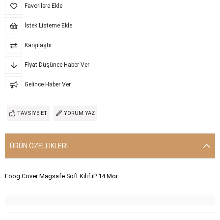
Favorilere Ekle
İstek Listeme Ekle
Karşılaştır
Fiyat Düşünce Haber Ver
Gelince Haber Ver
TAVSIYE ET
YORUM YAZ
ÜRÜN ÖZELLIKLERI
Foog Cover Magsafe Soft Kılıf iP 14 Mor