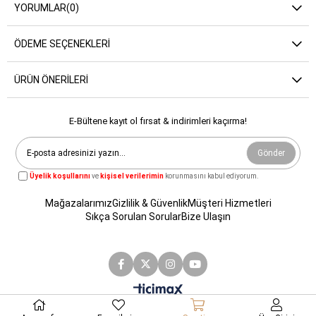
YORUMLAR
(0)
ÖDEME SEÇENEKLERI
ÜRÜN ÖNERILERI
E-Bültene kayıt ol fırsat & indirimleri kaçırma!
Gönder
Üyelik koşullarını
ve
kişisel verilerimin
korunmasını kabul ediyorum.
Mağazalarımız
Gizlilik & Güvenlik
Müşteri Hizmetleri
Sıkça Sorulan Sorular
Bize Ulaşın