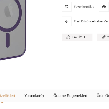
Favorilere Ekle
Fiyat Düşünce Haber Ver
TAVSIYE ET
zellikleri
Yorumlar
(0)
Ödeme Seçenekleri
Ürün Ön