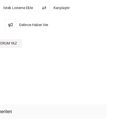
İstek Listeme Ekle
Karşılaştır
Gelince Haber Ver
YORUM YAZ
erileri